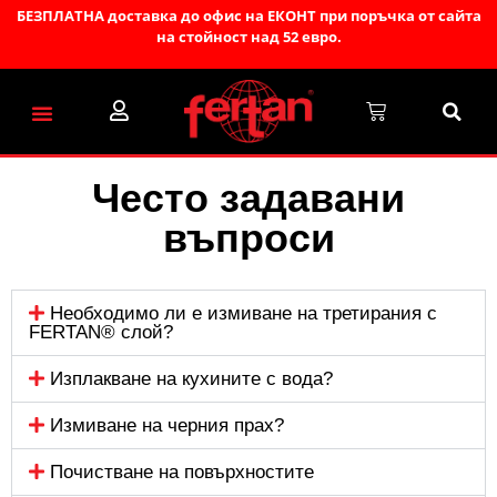
БЕЗПЛАТНА доставка до офис на ЕКОНТ при поръчка от сайта
на стойност над 52 евро.
Помощ за клиента
Свържи се с нас
Често задавани
въпроси
Необходимо ли е измиване на третирания с
FERTAN® слой?
Изплакване на кухините с вода?
Измиване на черния прах?
Почистване на повърхностите