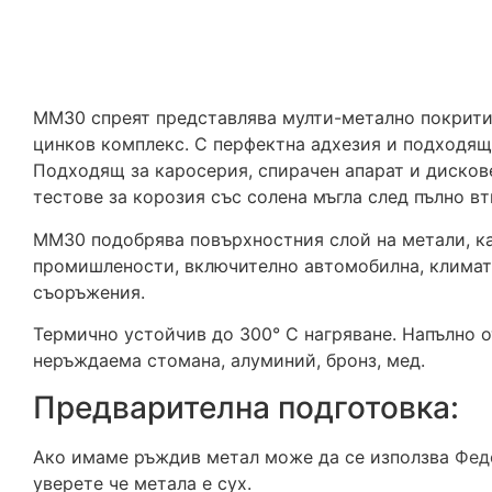
MM30 спреят представлява мулти-метално покрити
цинков комплекс. С перфектна адхезия и подходящ 
Подходящ за каросерия, спирачен апарат и дисков
тестове за корозия със солена мъгла след пълно вт
MM30 подобрява повърхностния слой на метали, ка
промишлености, включително автомобилна, климат
съоръжения.
Термично устойчив до 300° C нагряване. Напълно 
неръждаема стомана, алуминий, бронз, мед.
Предварителна подготовка:
Ако имаме ръждив метал може да се използва
Фед
уверете че метала е сух.