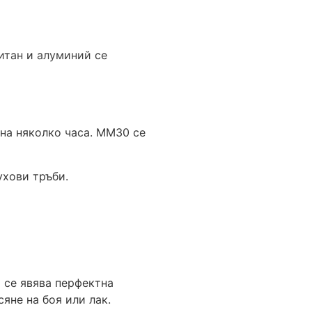
итан
и
алуминий
се
на няколко часа. ММ30 се
ухови тръби.
 се явява перфектна
яне на боя или лак.