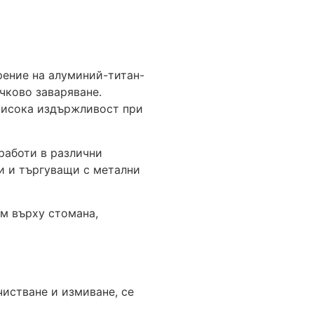
рение на алуминий-титан-
чково заваряване.
 висока издържливост при
работи в различни
и и търгуващи с метални
м върху стомана,
чистване и измиване, се