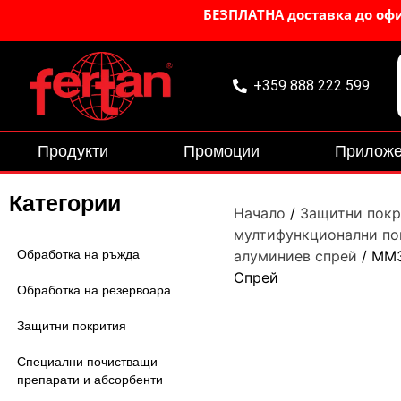
БЕЗПЛАТНА доставка до офис
+359 888 222 599
Продукти
Промоции
Приложе
Категории
Начало
/
Защитни покр
мултифункционални по
Обработка на ръжда
алуминиев спрей
/ MM3
Спрей
Oбработка на резервоара
Защитни покрития
Специални почистващи
препарати и абсорбенти