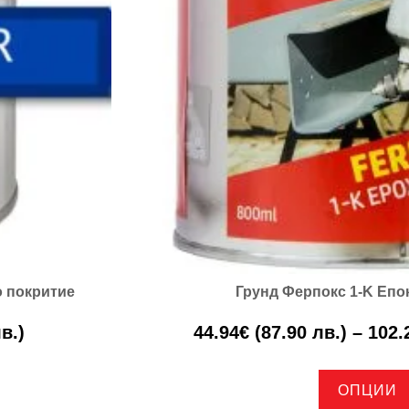
но покритие
Грунд Ферпокс 1-K Епо
в.)
44.94
€
(87.90 лв.)
–
102.
ОПЦИИ