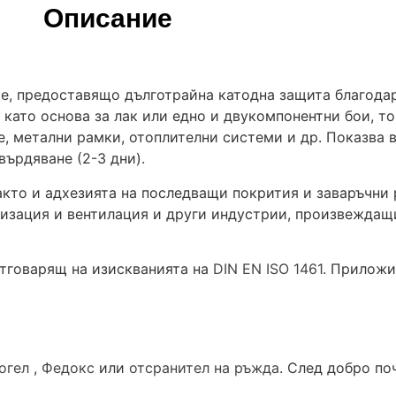
Описание
е, предоставящо дълготрайна катодна защита благода
като основа за лак или едно и двукомпонентни бои, то
е, метални рамки, отоплителни системи и др. Показва
върдяване (2-3 дни).
кто и адхезията на последващи покрития и заваръчни 
изация и вентилация и други индустрии, произвеждащ
отговарящ на изискванията на
DIN EN ISO 1461
. Приложи
огел
,
Федокс
или
отсранител на ръжда
. След добро по