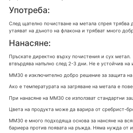
Употреба:
След щателно почистване на метала спрея трябва 
утаяват на дъното на флакона и трябват много добр
Нанасяне:
Пръскате директно върху почистения и сух метал.
втвърдява напълно след 2-3 дни. Не е устойчив на 
ММ30 е изключително добро решение за защита на 
Ако е температурата на загряване на метала е пов
При нанасяне на ММ30 се използват стандартни за
Цвета на продукта може да варира от сребрист-бр
ММ30 е много подходяща основа за нансяне на всяк
бариера против появата на ръжда. Няма нужда от и