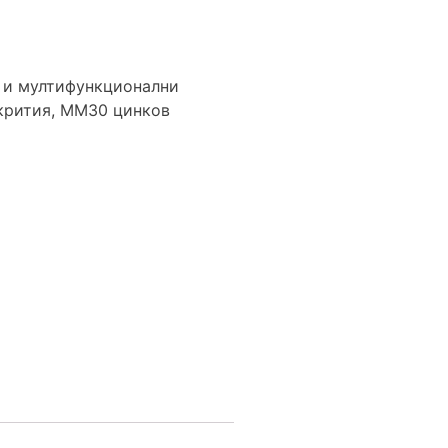
 и мултифункционални
крития
,
ММ30 цинков