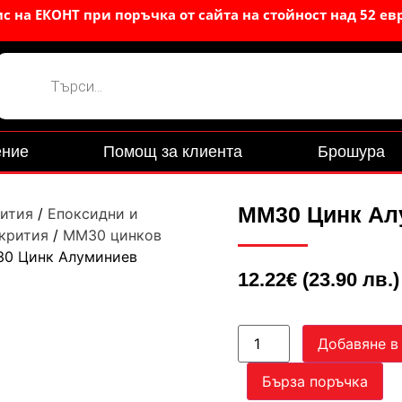
 на ЕКОНТ при поръчка от сайта на стойност над 52 ев
ние
Помощ за клиента
Брошура
MM30 Цинк Ал
ития
/
Епоксидни и
крития
/
ММ30 цинков
0 Цинк Алуминиев
12.22
€
(23.90 лв.)
Добавяне в
Бърза поръчка