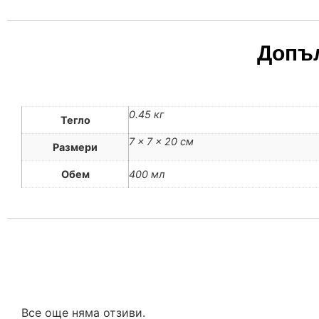
Допъ
0.45 кг
Тегло
7 × 7 × 20 см
Размери
Обем
400 мл
Все още няма отзиви.