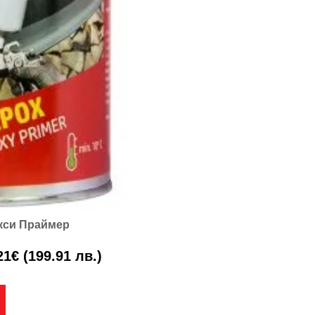
кси Праймер
21
€
(199.91 лв.)