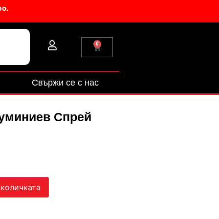
ро.
0
Свържи се с нас
уминиев Спрей
 количката