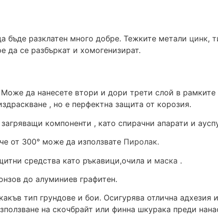
да бъде разклатен много добре. Тежките метали
цинк
,
т
е да се разбъркат и хомогенизират.
 Може да нанесете втори и дори трети слой в рамките 
издраскване , но е перфектна защита от корозия.
загряващи компоненти , като спирачни апарати и аусп
ече от 300° може да използвате
Пиролак.
щитни средства като ръкавици,очила и
маска
.
онзов до алуминиев графитен.
акъв тип грундове и бои. Осигурява отлична адхезия и
зползване на скочбрайт или финна шкурака преди нанас